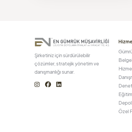
Hizme
Gümrük
Şirketiniz için sürdürülebilir
Belgel
çözümler, stratejik yönetim ve
Hizmet
danışmanlığı sunar.
Danışm
Denet
Eğitim
Depol
Özel P