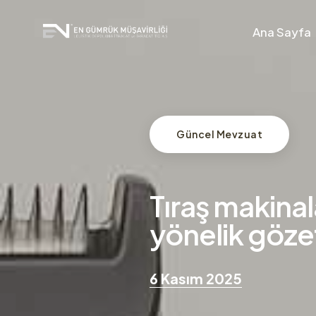
Ana Sayfa
Güncel Mevzuat
Tıraş makinal
yönelik göze
6 Kasım 2025