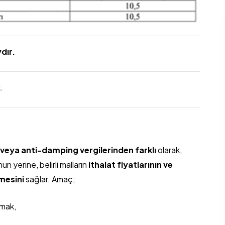
ydır.
.
eya anti-damping vergilerinden farklı
olarak,
 yerine, belirli malların
ithalat fiyatlarının ve
lmesini
sağlar. Amaç;
umak,