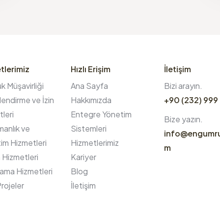
tlerimiz
Hızlı Erişim
İletişim
 Müşavirliği
Ana Sayfa
Bizi arayın.
endirme ve İzin
Hakkımızda
+90 (232) 999
leri
Entegre Yönetim
Bize yazın.
anlık ve
Sistemleri
info@engumr
im Hizmetleri
Hizmetlerimiz
m
 Hizmetleri
Kariyer
ama Hizmetleri
Blog
rojeler
İletişim