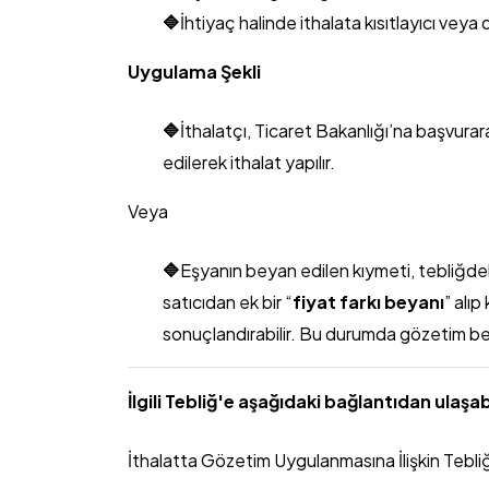
🔷
İhtiyaç halinde ithalata kısıtlayıcı vey
Uygulama Şekli
🔷
İthalatçı, Ticaret Bakanlığı’na başvura
edilerek ithalat yapılır.
Veya
🔷
Eşyanın beyan edilen kıymeti, tebliğdeki 
satıcıdan ek bir “
fiyat farkı beyanı
” alı
sonuçlandırabilir. Bu durumda gözetim b
İlgili Tebliğ'e aşağıdaki bağlantıdan ulaşabi
İthalatta Gözetim Uygulanmasına İlişkin Tebl