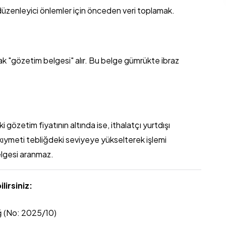
a düzenleyici önlemler için önceden veri toplamak.
rak "gözetim belgesi" alır. Bu belge gümrükte ibraz
gözetim fiyatının altında ise, ithalatçı yurtdışı
p kıymeti tebliğdeki seviyeye yükselterek işlemi
elgesi aranmaz.
lirsiniz:
iğ (No: 2025/10)