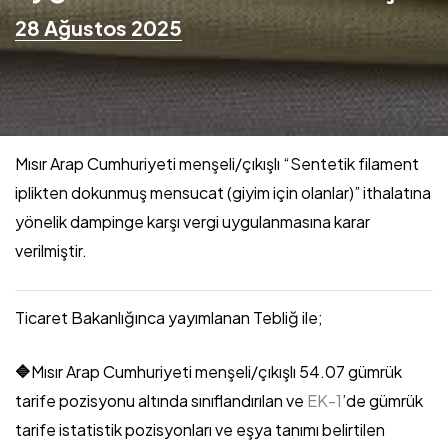
28 Ağustos 2025
Mısır Arap Cumhuriyeti menşeli/çıkışlı “Sentetik filament
iplikten dokunmuş mensucat (giyim için olanlar)” ithalatına
yönelik dampinge karşı vergi uygulanmasına karar
verilmiştir.
Ticaret Bakanlığınca yayımlanan Tebliğ ile;
🔷
Mısır Arap Cumhuriyeti menşeli/çıkışlı 54.07 gümrük
tarife pozisyonu altında sınıflandırılan ve
EK-1
’de gümrük
tarife istatistik pozisyonları ve eşya tanımı belirtilen