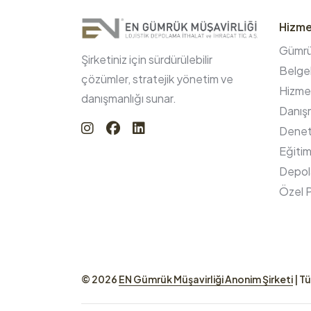
Hizme
Gümrük
Şirketiniz için sürdürülebilir
Belgel
çözümler, stratejik yönetim ve
Hizmet
danışmanlığı sunar.
Danışm
Denet
Eğitim
Depol
Özel P
© 2026
EN Gümrük Müşavirliği Anonim Şirketi
| Tü