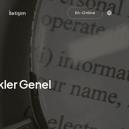
İletişim
En-Online
ükler Genel