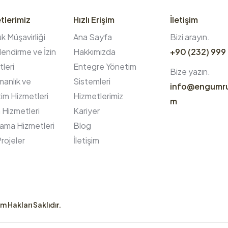
tlerimiz
Hızlı Erişim
İletişim
 Müşavirliği
Ana Sayfa
Bizi arayın.
endirme ve İzin
Hakkımızda
+90 (232) 999
leri
Entegre Yönetim
Bize yazın.
anlık ve
Sistemleri
info@engumr
im Hizmetleri
Hizmetlerimiz
m
 Hizmetleri
Kariyer
ama Hizmetleri
Blog
rojeler
İletişim
m Hakları Saklıdır.