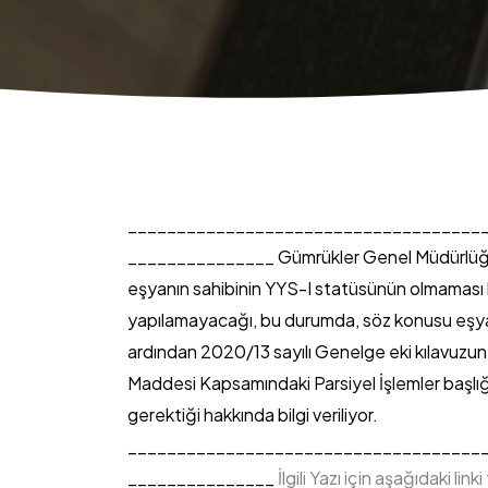
____________________________________
_______________
Gümrükler Genel Müdürlüğü
eşyanın sahibinin YYS-I statüsünün olmaması hali
yapılamayacağı, bu durumda, söz konusu eşyaya
ardından 2020/13 sayılı Genelge eki kılavuzun
Maddesi Kapsamındaki Parsiyel İşlemler başlığı
gerektiği hakkında bilgi veriliyor.
____________________________________
_______________
İlgili Yazı için aşağıdaki linki