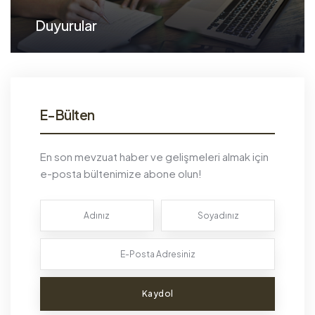
Duyurular
E-Bülten
En son mevzuat haber ve gelişmeleri almak için
e-posta bültenimize abone olun!
Kaydol