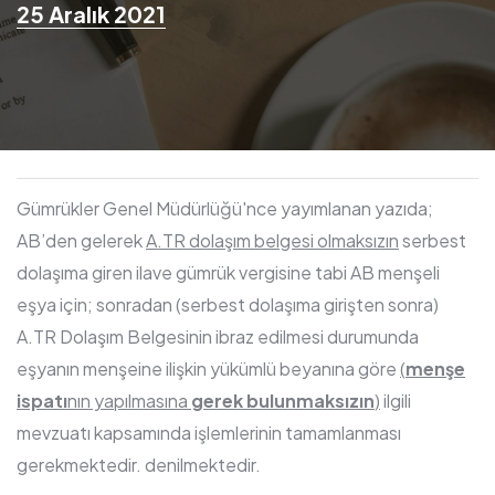
25 Aralık 2021
Gümrükler Genel Müdürlüğü'nce yayımlanan yazıda;
AB’den gelerek
A.TR dolaşım belgesi olmaksızın
serbest
dolaşıma giren ilave gümrük vergisine tabi AB menşeli
eşya için; sonradan (serbest dolaşıma girişten sonra)
A.TR Dolaşım Belgesinin ibraz edilmesi durumunda
eşyanın menşeine ilişkin yükümlü beyanına göre
(
menşe
ispatı
nın yapılmasına
gerek bulunmaksızın
)
ilgili
mevzuatı kapsamında işlemlerinin tamamlanması
gerekmektedir. denilmektedir.