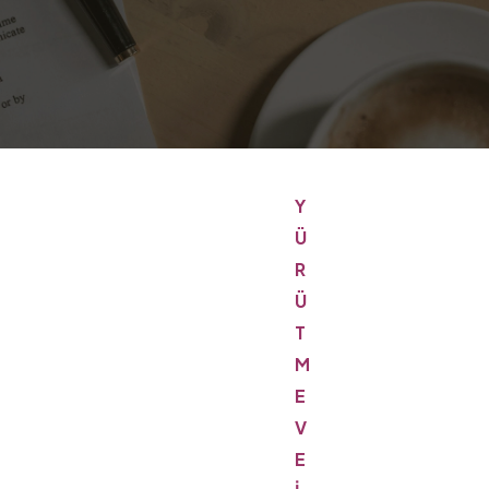
Y
Ü
R
Ü
T
M
E
V
E