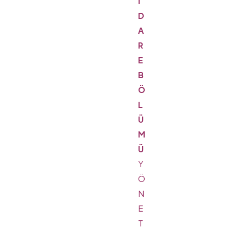
İ
D
A
R
E
B
Ö
L
Ü
M
Ü
Y
Ö
N
E
T