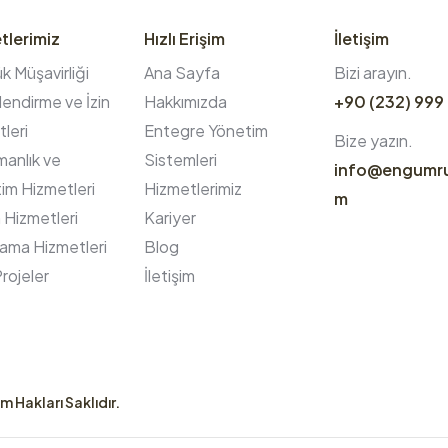
tlerimiz
Hızlı Erişim
İletişim
 Müşavirliği
Ana Sayfa
Bizi arayın.
endirme ve İzin
Hakkımızda
+90 (232) 999
leri
Entegre Yönetim
Bize yazın.
anlık ve
Sistemleri
info@engumr
im Hizmetleri
Hizmetlerimiz
m
 Hizmetleri
Kariyer
ama Hizmetleri
Blog
rojeler
İletişim
m Hakları Saklıdır.