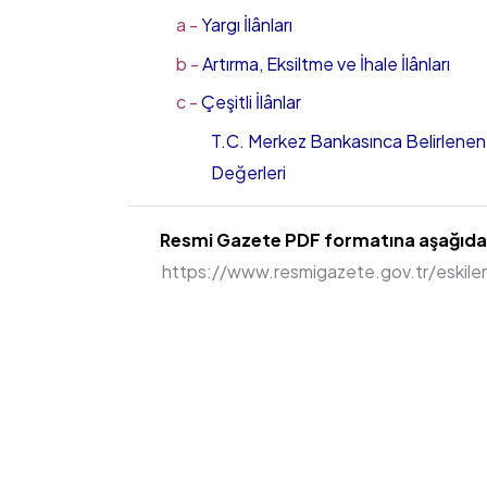
a -
Yargı İlânları
b -
Artırma, Eksiltme ve İhale İlânları
c -
Çeşitli İlânlar
T.C. Merkez Bankasınca Belirlenen
Değerleri
Resmi Gazete PDF formatına aşağıdaki
https://www.resmigazete.gov.tr/eskile