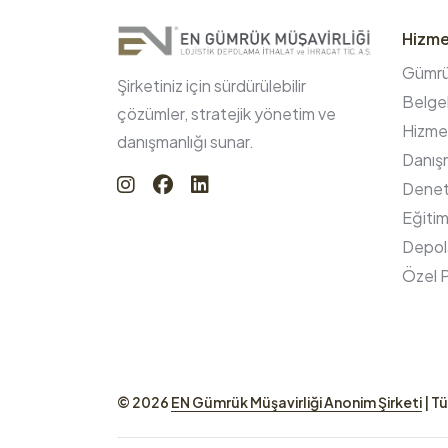
Hizme
Gümrük
Şirketiniz için sürdürülebilir
Belgel
çözümler, stratejik yönetim ve
Hizmet
danışmanlığı sunar.
Danışm
Denet
Eğitim
Depol
Özel P
© 2026
EN Gümrük Müşavirliği Anonim Şirketi
| Tü