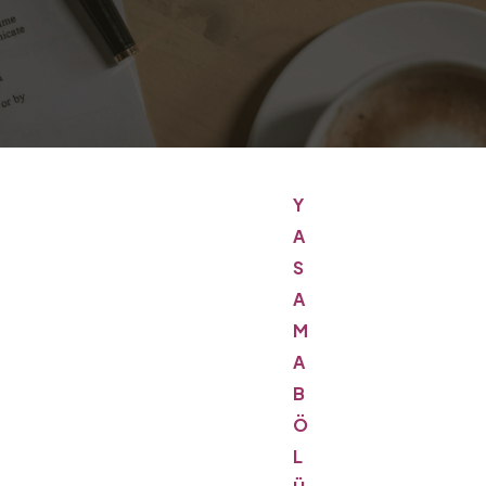
Y
A
S
A
M
A
B
Ö
L