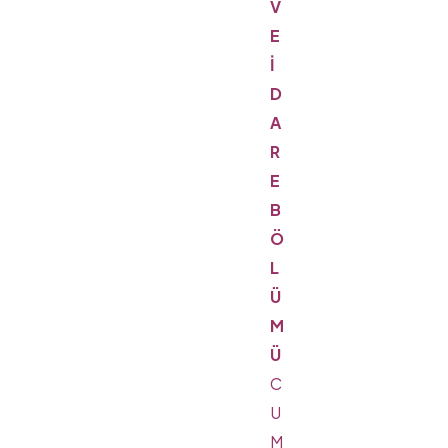
V
E
İ
D
A
R
E
B
Ö
L
Ü
M
Ü
C
U
M