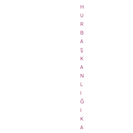
H
U
R
B
A
Ş
K
A
N
L
I
Ğ
I
K
A