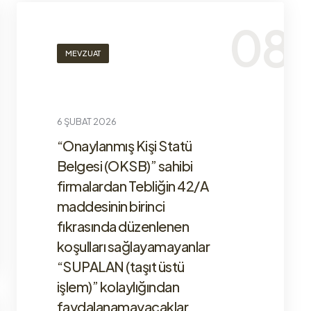
MEVZUAT
6 ŞUBAT 2026
“Onaylanmış Kişi Statü
Belgesi (OKSB)” sahibi
firmalardan Tebliğin 42/A
maddesinin birinci
fıkrasında düzenlenen
koşulları sağlayamayanlar
“SUPALAN (taşıt üstü
işlem)” kolaylığından
faydalanamayacaklar.