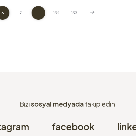
6
7
...
132
133
Bizi
sosyal medyada
takip edin!
tagram
facebook
link