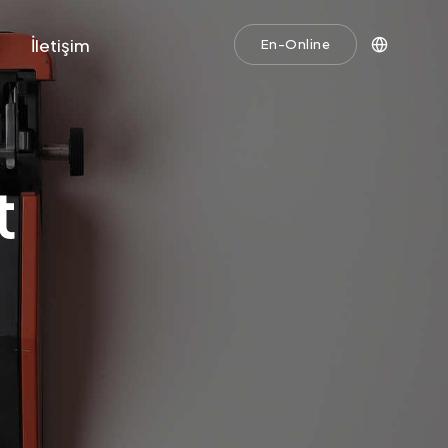
İletişim
En-Online
t