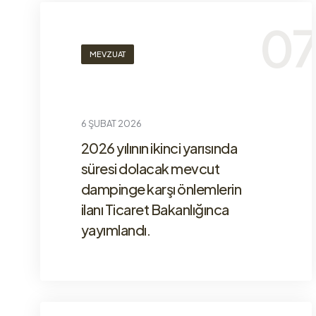
MEVZUAT
6 ŞUBAT 2026
2026 yılının ikinci yarısında
süresi dolacak mevcut
dampinge karşı önlemlerin
ilanı Ticaret Bakanlığınca
yayımlandı.