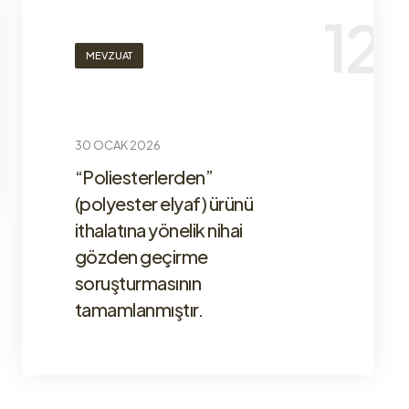
MEVZUAT
30 OCAK 2026
“Poliesterlerden”
(polyester elyaf) ürünü
ithalatına yönelik nihai
gözden geçirme
soruşturmasının
tamamlanmıştır.