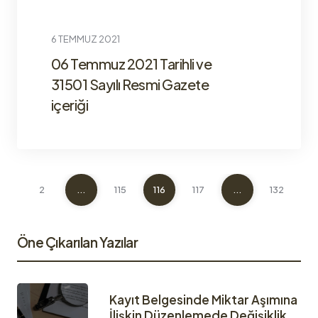
6 TEMMUZ 2021
06 Temmuz 2021 Tarihli ve
31501 Sayılı Resmi Gazete
içeriği
1
2
...
115
116
117
...
132
13
Öne Çıkarılan Yazılar
Kayıt Belgesinde Miktar Aşımına
İlişkin Düzenlemede Değişiklik.