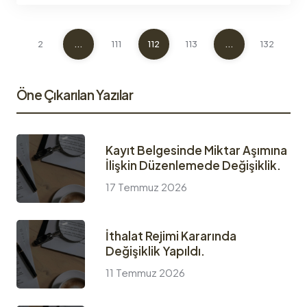
1
2
...
111
112
113
...
132
13
Öne Çıkarılan Yazılar
Kayıt Belgesinde Miktar Aşımına
İlişkin Düzenlemede Değişiklik.
17 Temmuz 2026
İthalat Rejimi Kararında
Değişiklik Yapıldı.
11 Temmuz 2026