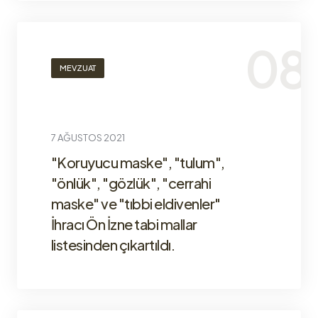
MEVZUAT
7 AĞUSTOS 2021
"Koruyucu maske", "tulum",
"önlük", "gözlük", "cerrahi
maske" ve "tıbbi eldivenler"
İhracı Ön İzne tabi mallar
listesinden çıkartıldı.